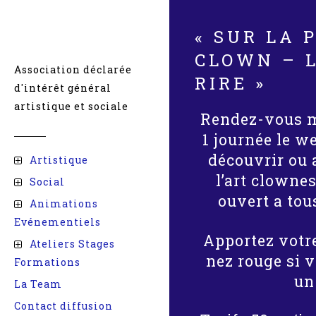
« SUR LA 
CLOWN – L
Association déclarée
RIRE »
d'intérêt général
artistique et sociale
Rendez-vous m
1 journée le w
découvrir ou 
Artistique
l’art clowne
Social
ouvert a tou
Animations
Evénementiels
Apportez votr
Ateliers Stages
nez rouge si 
Formations
un
La Team
Contact diffusion