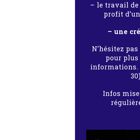
– le travail d
profit d’u
– une cr
N’hésitez pas
pour plus
informations. 
30
Infos mise
réguliè