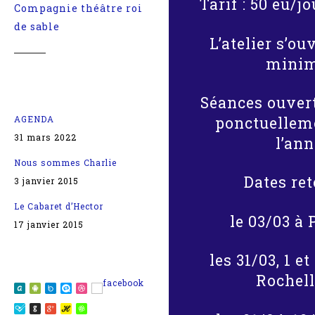
Tarif : 50 eu/j
Compagnie théâtre roi
de sable
L’atelier s’ou
mini
ARTICLES
POPULAIRES
Séances ouvert
AGENDA
ponctuellem
31 mars 2022
l’ann
Nous sommes Charlie
Dates ret
3 janvier 2015
Le Cabaret d’Hector
le 03/03 à 
17 janvier 2015
les 31/03, 1 et
RÉSEAU SOCIAUX
Rochell