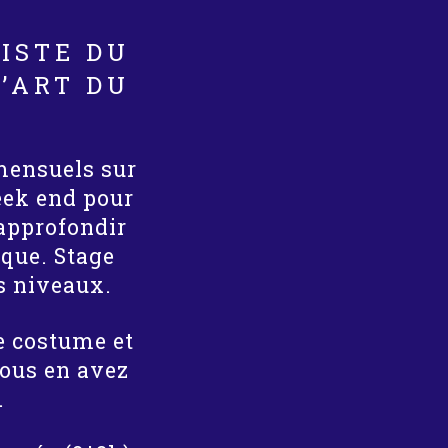
PISTE DU
’ART DU
ensuels sur
eek end pour
approfondir
sque. Stage
s niveaux.
e costume et
vous en avez
.