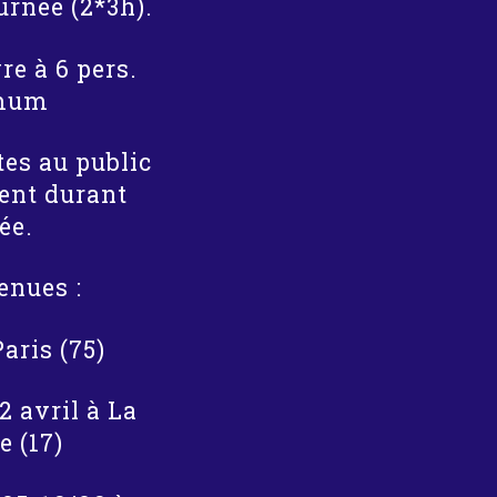
ournée (2*3h).
vre à 6 pers.
mum
es au public
ent durant
ée.
enues :
Paris (75)
 2 avril à La
e (17)