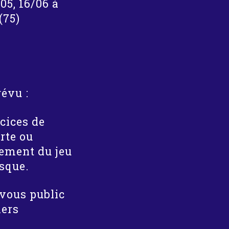
/05, 16/06 à
(75)
révu :
cices de
rte ou
ement du jeu
sque.
vous public
iers