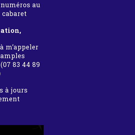
e numéros au
n cabaret
éation,
 à m’appeler
 amples
(07 83 44 89
)
s à jours
rement