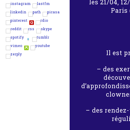
les 21/04, 12
Paris 
Il est p
– des exer
découve
d’approfondiss
clowne
– des rendez-
régul